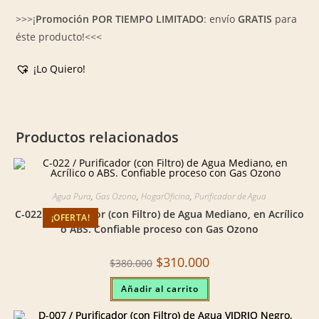
>>>¡
Promoción POR TIEMPO LIMITADO
: envío
GRATIS
para
éste producto!<<<
¡Lo Quiero!
Productos relacionados
Agua Pura
,
Gas Ozono
,
HogarOficina
,
Purificador de Agua
C-022 / Purificador (con Filtro) de Agua Mediano, en Acrílico
¡OFERTA!
o ABS. Confiable proceso con Gas Ozono
Original
Current
$
310.000
$
380.000
price
price
was:
is:
Añadir al carrito
$380.000.
$310.000.