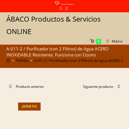
Saltar
Lista de deseos -
al
ÁBACO Productos & Servicios
contenido
ONLINE
Menú
0
A-011-2 / Purificador (con 2 Filtros) de Agua ACERO
INOXIDABLE Resistente. Funciona con Ozono
>
TIENDA
>
A-011-2 / Purificador (con 2 Filtros) de Agua ACERO I
Producto anterior
Siguiente producto
¡OFERTA!