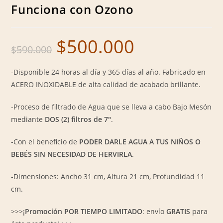
Funciona con Ozono
$
500.000
Original
Current
$
590.000
price
price
was:
is:
$590.000.
$500.000.
-Disponible 24 horas al día y 365 días al año. Fabricado en
ACERO INOXIDABLE de alta calidad de acabado brillante.
-Proceso de filtrado de Agua que se lleva a cabo Bajo Mesón
mediante
DOS (2) filtros de 7″
.
-Con el beneficio de
PODER DARLE AGUA A TUS NIÑOS O
BEBÉS SIN NECESIDAD DE HERVIRLA
.
-Dimensiones: Ancho 31 cm, Altura 21 cm, Profundidad 11
cm.
>>>¡
Promoción POR TIEMPO LIMITADO
: envío
GRATIS
para