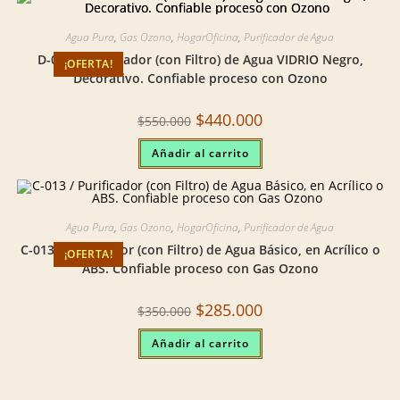
Agua Pura
,
Gas Ozono
,
HogarOficina
,
Purificador de Agua
D-007 / Purificador (con Filtro) de Agua VIDRIO Negro,
¡OFERTA!
Decorativo. Confiable proceso con Ozono
Original
Current
$
440.000
$
550.000
price
price
was:
is:
Añadir al carrito
$550.000.
$440.000.
Agua Pura
,
Gas Ozono
,
HogarOficina
,
Purificador de Agua
C-013 / Purificador (con Filtro) de Agua Básico, en Acrílico o
¡OFERTA!
ABS. Confiable proceso con Gas Ozono
Original
Current
$
285.000
$
350.000
price
price
was:
is:
Añadir al carrito
$350.000.
$285.000.