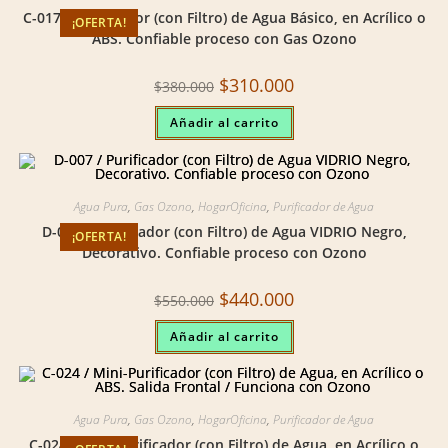
C-017 / Purificador (con Filtro) de Agua Básico, en Acrílico o
¡OFERTA!
ABS. Confiable proceso con Gas Ozono
Original
Current
$
310.000
$
380.000
price
price
was:
is:
Añadir al carrito
$380.000.
$310.000.
Agua Pura
,
Gas Ozono
,
HogarOficina
,
Purificador de Agua
D-007 / Purificador (con Filtro) de Agua VIDRIO Negro,
¡OFERTA!
Decorativo. Confiable proceso con Ozono
Original
Current
$
440.000
$
550.000
price
price
was:
is:
Añadir al carrito
$550.000.
$440.000.
Agua Pura
,
Gas Ozono
,
HogarOficina
,
Purificador de Agua
C-024 / Mini-Purificador (con Filtro) de Agua, en Acrílico o