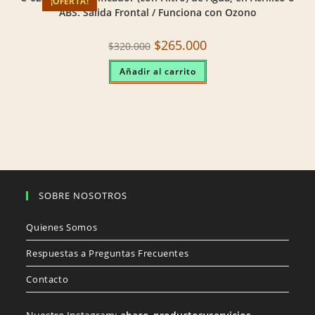
¡OFERTA!
ABS. Salida Frontal / Funciona con Ozono
Original
Current
$
265.000
$
320.000
price
price
was:
is:
Añadir al carrito
$320.000.
$265.000.
SOBRE NOSOTROS
Quienes Somos
Respuestas a Preguntas Frecuentes
Contacto