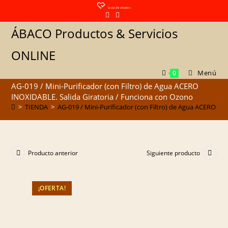
Saltar
Lista de deseos -
al
ÁBACO Productos & Servicios
contenido
ONLINE
Menú
0
AG-019 / Mini-Purificador (con Filtro) de Agua ACERO
INOXIDABLE. Salida Giratoria / Funciona con Ozono
>
TIENDA
>
AG-019 / Mini-Purificador (con Filtro) de Agua ACERO IN
Producto anterior
Siguiente producto
¡OFERTA!