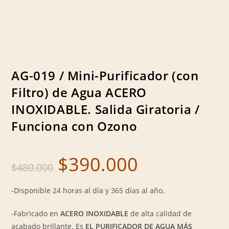
AG-019 / Mini-Purificador (con
Filtro) de Agua ACERO
INOXIDABLE. Salida Giratoria /
Funciona con Ozono
$
390.000
Original
Current
$
480.000
price
price
was:
is:
$480.000.
$390.000.
-Disponible 24 horas al día y 365 días al año.
-Fabricado en
ACERO INOXIDABLE
de alta calidad de
acabado brillante. Es
EL PURIFICADOR DE AGUA MÁS