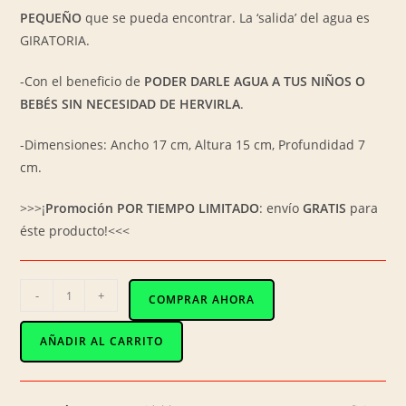
PEQUEÑO
que se pueda encontrar. La ‘salida’ del agua es
GIRATORIA.
-Con el beneficio de
PODER DARLE AGUA A TUS NIÑOS O
BEBÉS SIN NECESIDAD DE HERVIRLA
.
-Dimensiones: Ancho 17 cm, Altura 15 cm, Profundidad 7
cm.
>>>¡
Promoción POR TIEMPO LIMITADO
: envío
GRATIS
para
éste producto!<<<
AG-
-
+
COMPRAR AHORA
019
/
AÑADIR AL CARRITO
Mini-
Purificador
(con