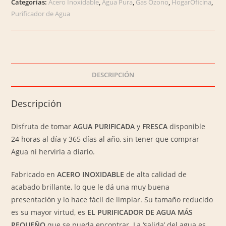
Categorías:
Acero Inoxidable
,
Agua Pura
,
Gas Ozono
,
HogarOficina
,
Filtro)
Purificador de Agua
de
Agua
ACERO
INOXIDABLE.
Salida
DESCRIPCIÓN
Giratoria
/
Descripción
Funciona
con
Disfruta de tomar
AGUA PURIFICADA
y
FRESCA
disponible
Ozono
24 horas al día y 365 días al año, sin tener que comprar
cantidad
Agua ni hervirla a diario.
Fabricado en
ACERO INOXIDABLE
de alta calidad de
acabado brillante, lo que le dá una muy buena
presentación y lo hace fácil de limpiar. Su tamaño reducido
es su mayor virtud, es
EL PURIFICADOR DE AGUA MÁS
PEQUEÑO
que se pueda encontrar. La ‘salida’ del agua es