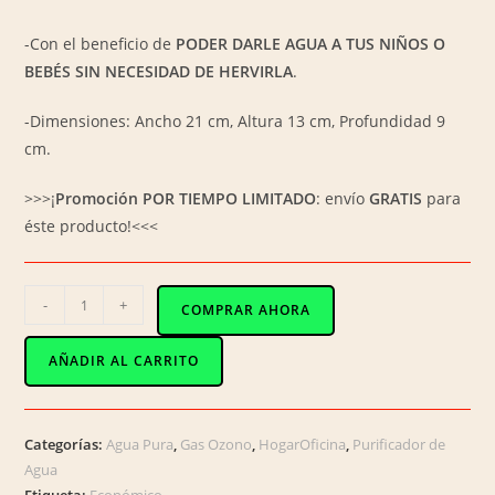
-Con el beneficio de
PODER DARLE AGUA A TUS NIÑOS O
BEBÉS SIN NECESIDAD DE HERVIRLA
.
-Dimensiones: Ancho 21 cm, Altura 13 cm, Profundidad 9
cm.
>>>¡
Promoción POR TIEMPO LIMITADO
: envío
GRATIS
para
éste producto!<<<
C-
-
+
COMPRAR AHORA
024
/
AÑADIR AL CARRITO
Mini-
Purificador
(con
Categorías:
Agua Pura
,
Gas Ozono
,
HogarOficina
,
Purificador de
Filtro)
Agua
de