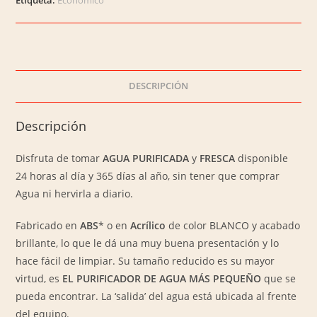
Etiqueta:
Económico
Agua,
en
Acrílico
o
ABS.
DESCRIPCIÓN
Salida
Frontal
Descripción
/
Funciona
Disfruta de tomar
AGUA PURIFICADA
y
FRESCA
disponible
con
24 horas al día y 365 días al año, sin tener que comprar
Ozono
Agua ni hervirla a diario.
cantidad
Fabricado en
ABS
* o en
Acrílico
de color BLANCO y acabado
brillante, lo que le dá una muy buena presentación y lo
hace fácil de limpiar. Su tamaño reducido es su mayor
virtud, es
EL PURIFICADOR DE AGUA MÁS PEQUEÑO
que se
pueda encontrar. La ‘salida’ del agua está ubicada al frente
del equipo.