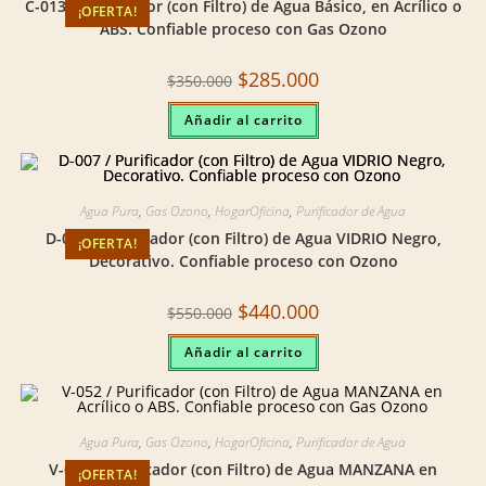
C-013 / Purificador (con Filtro) de Agua Básico, en Acrílico o
¡OFERTA!
ABS. Confiable proceso con Gas Ozono
Original
Current
$
285.000
$
350.000
price
price
was:
is:
Añadir al carrito
$350.000.
$285.000.
Agua Pura
,
Gas Ozono
,
HogarOficina
,
Purificador de Agua
D-007 / Purificador (con Filtro) de Agua VIDRIO Negro,
¡OFERTA!
Decorativo. Confiable proceso con Ozono
Original
Current
$
440.000
$
550.000
price
price
was:
is:
Añadir al carrito
$550.000.
$440.000.
Agua Pura
,
Gas Ozono
,
HogarOficina
,
Purificador de Agua
V-052 / Purificador (con Filtro) de Agua MANZANA en
¡OFERTA!