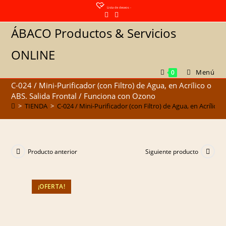
Saltar
Lista de deseos -
al
ÁBACO Productos & Servicios
contenido
ONLINE
Menú
0
C-024 / Mini-Purificador (con Filtro) de Agua, en Acrílico o
ABS. Salida Frontal / Funciona con Ozono
>
TIENDA
>
C-024 / Mini-Purificador (con Filtro) de Agua, en Acrílico
Producto anterior
Siguiente producto
¡OFERTA!