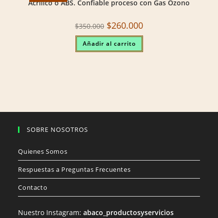
Acrílico o ABS. Confiable proceso con Gas Ozono
Original
Current
$
260.000
$
350.000
price
price
was:
is:
Añadir al carrito
$350.000.
$260.000.
SOBRE NOSOTROS
Quienes Somos
Respuestas a Preguntas Frecuentes
Contacto
Nuestro Instagram:
abaco_productosyservicios