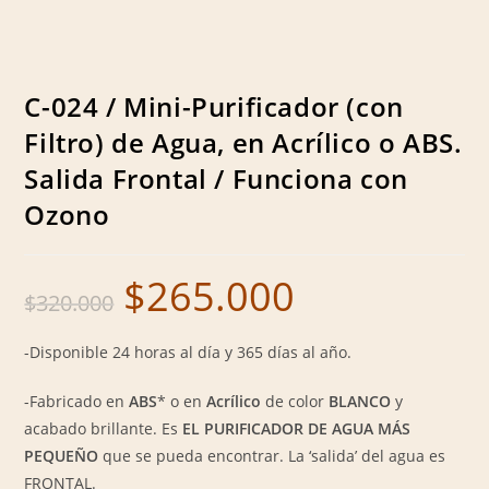
C-024 / Mini-Purificador (con
Filtro) de Agua, en Acrílico o ABS.
Salida Frontal / Funciona con
Ozono
$
265.000
Original
Current
$
320.000
price
price
was:
is:
$320.000.
$265.000.
-Disponible 24 horas al día y 365 días al año.
-Fabricado en
ABS
* o en
Acrílico
de color
BLANCO
y
acabado brillante. Es
EL PURIFICADOR DE AGUA MÁS
PEQUEÑO
que se pueda encontrar. La ‘salida’ del agua es
FRONTAL.