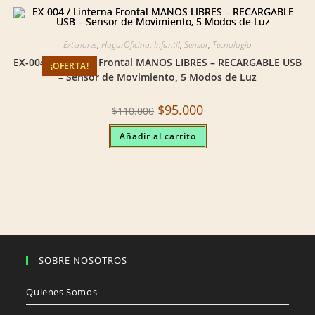
Exteriores
,
HogarOficina
,
Infantil
,
Sensor
,
Tecnología
EX-004 / Linterna Frontal MANOS LIBRES – RECARGABLE USB
¡OFERTA!
– Sensor de Movimiento, 5 Modos de Luz
Original
Current
$
95.000
$
110.000
price
price
was:
is:
Añadir al carrito
$110.000.
$95.000.
SOBRE NOSOTROS
Quienes Somos