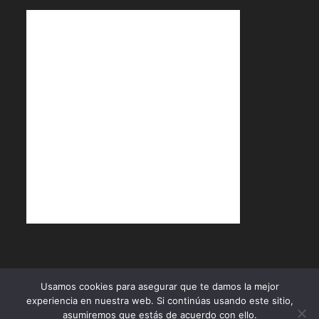
Política de Cookies
Política de Privacidad
Términos y Condiciones
Usamos cookies para asegurar que te damos la mejor
experiencia en nuestra web. Si continúas usando este sitio,
Diseñado por
ÁBACO Productos & Servicios
- Copyright 2026
asumiremos que estás de acuerdo con ello.