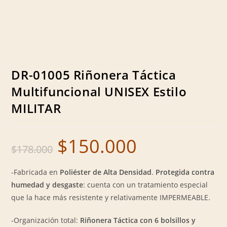
DR-01005 Riñonera Táctica
Multifuncional UNISEX Estilo
MILITAR
$
150.000
Original
Current
$
178.000
price
price
was:
is:
$178.000.
$150.000.
-Fabricada en
Poliéster de Alta Densidad
.
Protegida contra
humedad y desgaste
: cuenta con un tratamiento especial
que la hace más resistente y relativamente IMPERMEABLE.
-Organización total:
Riñonera Táctica con 6 bolsillos y