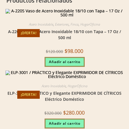
Productos relacionados
Acero Inoxidable
,
Exteriores
,
Finca
,
HogarOficina
A-2205 Vaso de Acero Inoxidable 18/10 con Tapa – 17 Oz /
¡OFERTA!
500 ml
Original
Current
$
98.000
$
120.000
price
price
was:
is:
Añadir al carrito
$120.000.
$98.000.
Acero Inoxidable
,
HogarOficina
ELP-3001 / PRÁCTICO y Elegante EXPRIMIDOR DE CÍTRICOS
¡OFERTA!
Eléctrico Doméstico
Original
Current
$
280.000
$
320.000
price
price
was:
is:
Añadir al carrito
$320.000.
$280.000.