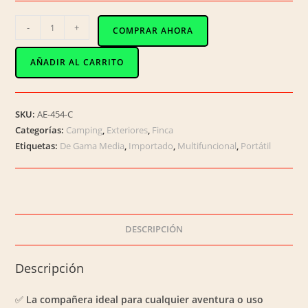
DR-
-
+
COMPRAR AHORA
01005
Riñonera
AÑADIR AL CARRITO
Táctica
Multifuncional
UNISEX
SKU:
AE-454-C
Estilo
Categorías:
Camping
,
Exteriores
,
Finca
MILITAR
Etiquetas:
De Gama Media
,
Importado
,
Multifuncional
,
Portátil
cantidad
DESCRIPCIÓN
Descripción
✅
La compañera ideal para cualquier aventura o uso