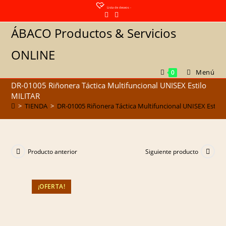
Saltar
Lista de deseos -
al
ÁBACO Productos & Servicios
contenido
ONLINE
Menú
0
DR-01005 Riñonera Táctica Multifuncional UNISEX Estilo
MILITAR
>
TIENDA
>
DR-01005 Riñonera Táctica Multifuncional UNISEX Estilo
Producto anterior
Siguiente producto
¡OFERTA!