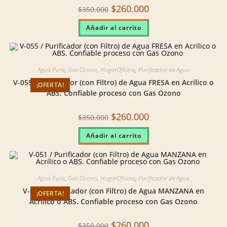
Original
Current
$
260.000
$
350.000
price
price
was:
is:
Añadir al carrito
$350.000.
$260.000.
Agua Pura
,
Gas Ozono
,
HogarOficina
,
Purificador de Agua
V-055 / Purificador (con Filtro) de Agua FRESA en Acrílico o
¡OFERTA!
ABS. Confiable proceso con Gas Ozono
Original
Current
$
260.000
$
350.000
price
price
was:
is:
Añadir al carrito
$350.000.
$260.000.
Agua Pura
,
Gas Ozono
,
HogarOficina
,
Purificador de Agua
V-051 / Purificador (con Filtro) de Agua MANZANA en
¡OFERTA!
Acrílico o ABS. Confiable proceso con Gas Ozono
Original
Current
$
260.000
$
350.000