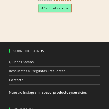
price
price
was:
is:
Añadir al carrito
$350.000.
$260.000.
SOBRE NOSOTROS
Quienes Somos
Respuestas a Preguntas Frecuentes
Contacto
Nuestro Instagram:
abaco_productosyservicios