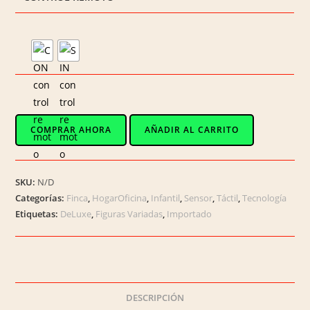
EL-
COMPRAR AHORA
AÑADIR AL CARRITO
5032
/
Lámpara
SKU:
N/D
Led
Categorías:
Finca
,
HogarOficina
,
Infantil
,
Sensor
,
Táctil
,
Tecnología
3D
Etiquetas:
DeLuxe
,
Figuras Variadas
,
Importado
del
Sorprendente
UNICORNIO
cantidad
DESCRIPCIÓN