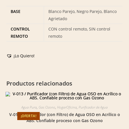
BASE
Blanco Parejo, Negro Parejo, Blanco
Agrietado
CONTROL
CON control remoto, SIN control
REMOTO
remoto
¡Lo Quiero!
Productos relacionados
Agua Pura
,
Gas Ozono
,
HogarOficina
,
Purificador de Agua
V-013 / Purificador (con Filtro) de Agua OSO en Acrílico o
¡OFERTA!
ABS. Confiable proceso con Gas Ozono