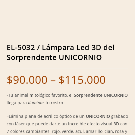
EL-5032 / Lámpara Led 3D del
Sorprendente UNICORNIO
$
90.000
–
$
115.000
Price
range:
$90.000
through
$115.000
-Tu animal mitológico favorito, el
Sorprendente UNICORNIO
llega para
iluminar
tu rostro.
–Lámina plana de acrílico óptico de un
UNICORNIO
grabado
con láser que puede darte un increíble efecto visual 3D con
7 colores cambiantes: rojo, verde, azul, amarillo, cian, rosa y