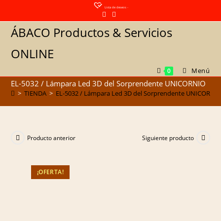
Saltar
Lista de deseos -
al
ÁBACO Productos & Servicios
contenido
ONLINE
Menú
0
EL-5032 / Lámpara Led 3D del Sorprendente UNICORNIO
>
TIENDA
>
EL-5032 / Lámpara Led 3D del Sorprendente UNICORNI
Producto anterior
Siguiente producto
¡OFERTA!