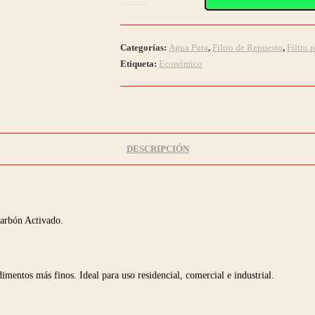
$75.000.
$60.0
410
/
Filtro
Categorías:
Agua Pura
,
Filtro de Repuesto
,
Filtro 
de
Etiqueta:
Económico
Fibra
Polidepth
10"
cantidad
DESCRIPCIÓN
Carbón Activado.
imentos más finos. Ideal para uso residencial, comercial e industrial.