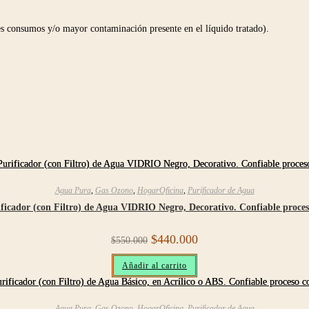
s consumos y/o mayor contaminación presente en el líquido tratado).
Agua Pura
,
Gas Ozono
,
HogarOficina
,
Purificador de Agua
ificador (con Filtro) de Agua VIDRIO Negro, Decorativo. Confiable proce
Original
Current
$
440.000
$
550.000
price
price
was:
is:
Añadir al carrito
$550.000.
$440.000.
Agua Pura
,
Gas Ozono
,
HogarOficina
,
Purificador de Agua