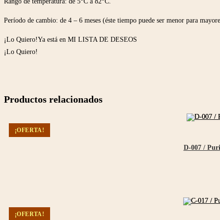
Rango de temperatura: de 5°C a 82°C.
Período de cambio: de 4 – 6 meses (éste tiempo puede ser menor para mayore
¡Lo Quiero!
Ya está en MI LISTA DE DESEOS
¡Lo Quiero!
Productos relacionados
¡OFERTA!
D-007 / Pur
¡OFERTA!