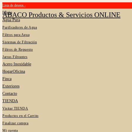
Lista de deseos -
Saltar
Inicio
al
ÁBACO Productos & Servicios ONLINE
Agua Pura
contenido
Purificadores de Agua
Filtros para Agua
Sistemas de Filtración
Filtros de Repuesto
Jarras Filtrantes
Acero Inoxidable
HogarOficina
Finca
Exteriores
Contacto
TIENDA
Visitar TIENDA
Productos en el Carrito
Finalizar compra
Mi cuenta