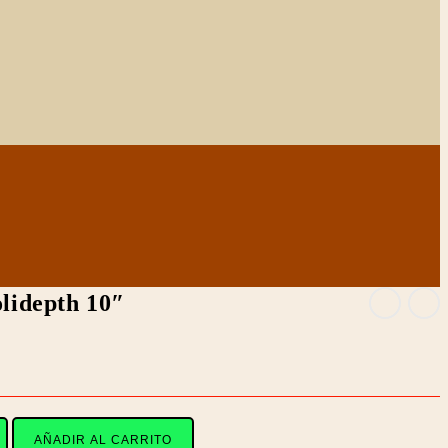
olidepth 10″
nt
AÑADIR AL CARRITO