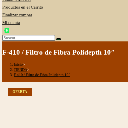
Productos en el Carrito
Finalizar compra
Mi cuenta
0
Alternar
Buscar
en
búsqueda
F-410 / Filtro de Fibra Polidepth 10″
esta
de
web
la
Inicio
>
web
TIENDA
>
F-410 / Filtro de Fibra Polidepth 10″
¡OFERTA!