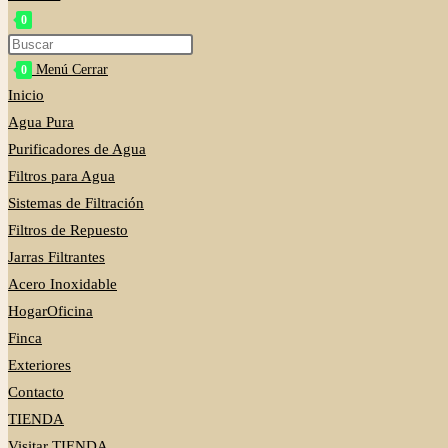
0
Alternar búsqueda de la web
Press
Escape
Menú
Cerrar
0
to
Inicio
close
Agua Pura
the
Purificadores de Agua
search
Filtros para Agua
panel.
Sistemas de Filtración
Filtros de Repuesto
Jarras Filtrantes
Acero Inoxidable
HogarOficina
Finca
Exteriores
Contacto
TIENDA
Visitar TIENDA