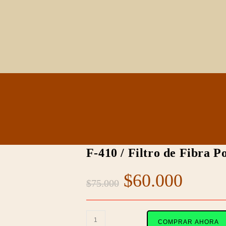
F-410 / Filtro de Fibra P
Original
Curre
$
60.000
$
75.000
price
price
was:
is:
F-
COMPRAR AHORA