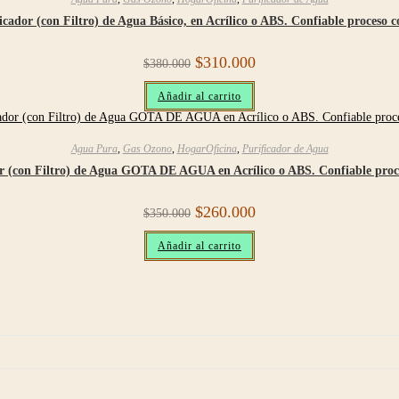
icador (con Filtro) de Agua Básico, en Acrílico o ABS. Confiable proceso
Original
Current
$
310.000
$
380.000
price
price
was:
is:
Añadir al carrito
$380.000.
$310.000.
Agua Pura
,
Gas Ozono
,
HogarOficina
,
Purificador de Agua
or (con Filtro) de Agua GOTA DE AGUA en Acrílico o ABS. Confiable pro
Original
Current
$
260.000
$
350.000
price
price
was:
is:
Añadir al carrito
$350.000.
$260.000.