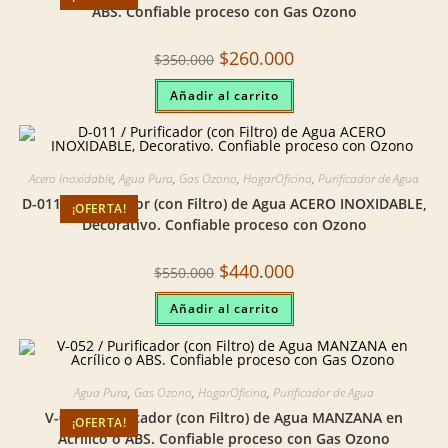
ABS. Confiable proceso con Gas Ozono
Original
Current
$
260.000
$
350.000
price
price
was:
is:
Añadir al carrito
$350.000.
$260.000.
Acero Inoxidable
,
Agua Pura
,
Gas Ozono
,
HogarOficina
,
Purificador de Agua
D-011 / Purificador (con Filtro) de Agua ACERO INOXIDABLE,
¡OFERTA!
Decorativo. Confiable proceso con Ozono
Original
Current
$
440.000
$
550.000
price
price
was:
is:
Añadir al carrito
$550.000.
$440.000.
Agua Pura
,
Gas Ozono
,
HogarOficina
,
Purificador de Agua
V-052 / Purificador (con Filtro) de Agua MANZANA en
¡OFERTA!
Acrílico o ABS. Confiable proceso con Gas Ozono