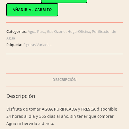
031
/
AÑADIR AL CARRITO
Purificador
(con
Filtro)
Categorías:
Agua Pura
,
Gas Ozono
,
HogarOficina
,
Purificador de
de
Agua
Agua
Etiqueta:
Figuras Variadas
GOTA
DE
AGUA
en
Acrílico
DESCRIPCIÓN
o
ABS.
Descripción
Confiable
proceso
Disfruta de tomar
AGUA PURIFICADA
y
FRESCA
disponible
con
24 horas al día y 365 días al año, sin tener que comprar
Gas
Agua ni hervirla a diario.