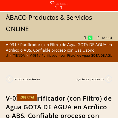
Saltar
Lista de deseos -
al
ÁBACO Productos & Servicios
contenido
ONLINE
Menú
0
V-031 / Purificador (con Filtro) de Agua GOTA DE AGUA en
Acrílico o ABS. Confiable proceso con Gas Ozono
>
TIENDA
>
V-031 / Purificador (con Filtro) de Agua GOTA DE AGUA e
Producto anterior
Siguiente producto
V-031 / Purificador (con Filtro) de
¡OFERTA!
Agua GOTA DE AGUA en Acrílico
o ABS. Confiable proceso con