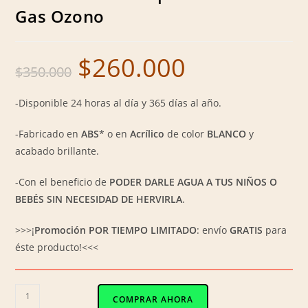
Gas Ozono
$
260.000
Original
Current
$
350.000
price
price
was:
is:
$350.000.
$260.000.
-Disponible 24 horas al día y 365 días al año.
-Fabricado en
ABS
* o en
Acrílico
de color
BLANCO
y
acabado brillante.
-Con el beneficio de
PODER DARLE AGUA A TUS NIÑOS O
BEBÉS SIN NECESIDAD DE HERVIRLA
.
>>>¡
Promoción POR TIEMPO LIMITADO
: envío
GRATIS
para
éste producto!<<<
V-
COMPRAR AHORA