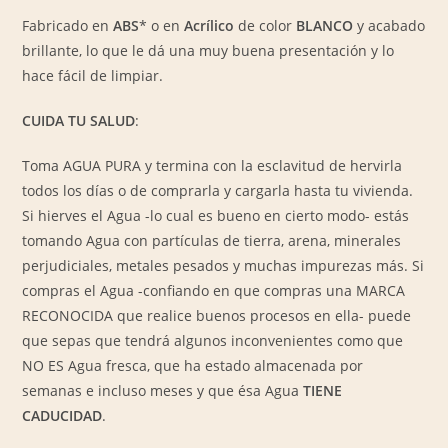
Ozono
Fabricado en
ABS
* o en
Acrílico
de color
BLANCO
y acabado
cantidad
brillante, lo que le dá una muy buena presentación y lo
hace fácil de limpiar.
CUIDA TU SALUD
:
Toma AGUA PURA y termina con la esclavitud de hervirla
todos los días o de comprarla y cargarla hasta tu vivienda.
Si hierves el Agua -lo cual es bueno en cierto modo- estás
tomando Agua con partículas de tierra, arena, minerales
perjudiciales, metales pesados y muchas impurezas más. Si
compras el Agua -confiando en que compras una MARCA
RECONOCIDA que realice buenos procesos en ella- puede
que sepas que tendrá algunos inconvenientes como que
NO ES Agua fresca, que ha estado almacenada por
semanas e incluso meses y que ésa Agua
TIENE
CADUCIDAD
.