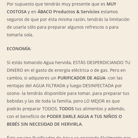
Por supuesto que tendrás muy presente que es
MUY
COSTOSA
y en
ÁBACO Productos & Servicios
estamos
seguros de que por ésta misma razón, tendrás la limitación
de usarla sólo para preparar algunos refrescos o para
tomarla sola.
ECONOMÍA
:
Si estás tomando Agua hervida, ESTÁS DESPERDICIANDO TU
DINERO en el gasto de energía eléctrica o de gas. Pero en
cambio, si adquieres un
PURIFICADOR DE AGUA
-con las
ventajas del AGUA FILTRADA y luego DESINFECTADA por
ozono- la tendrás disponible para tomar, para preparar tus
bebidas y las de toda la familia, pero LO MEJOR es que
podrás preparar TODOS,
TODOS
tus alimentos y además,
con el beneficio de
PODER DARLE AGUA A TUS NIÑOS O
BEBÉS SIN NECESIDAD DE HERVIRLA
.
Éste equipo Purificador de Agua se enciende fácilmente por