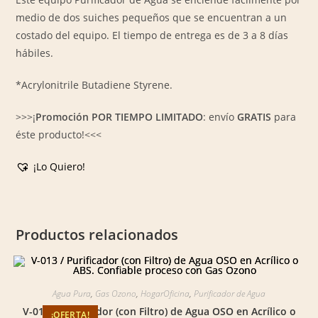
medio de dos suiches pequeños que se encuentran a un
costado del equipo. El tiempo de entrega es de 3 a 8 días
hábiles.
*Acrylonitrile Butadiene Styrene.
>>>¡
Promoción POR TIEMPO LIMITADO
: envío
GRATIS
para
éste producto!<<<
¡Lo Quiero!
Productos relacionados
Agua Pura
,
Gas Ozono
,
HogarOficina
,
Purificador de Agua
V-013 / Purificador (con Filtro) de Agua OSO en Acrílico o
¡OFERTA!