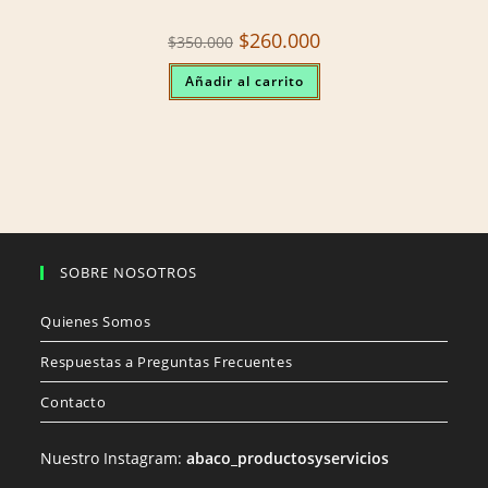
Original
Current
$
260.000
$
350.000
price
price
was:
is:
Añadir al carrito
$350.000.
$260.000.
SOBRE NOSOTROS
Quienes Somos
Respuestas a Preguntas Frecuentes
Contacto
Nuestro Instagram:
abaco_productosyservicios