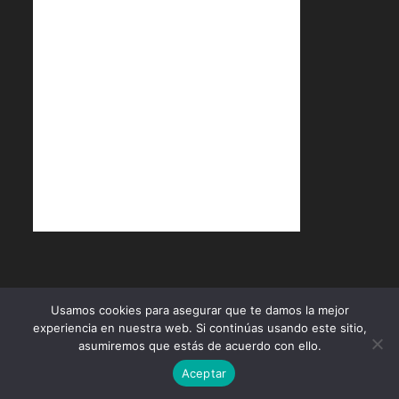
Política de Cookies
Política de Privacidad
Términos y Condiciones
Usamos cookies para asegurar que te damos la mejor
experiencia en nuestra web. Si continúas usando este sitio,
Diseñado por
ÁBACO Productos & Servicios
- Copyright 2026
asumiremos que estás de acuerdo con ello.
Aceptar