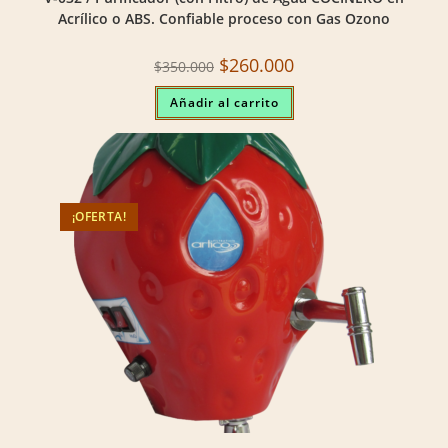
Acrílico o ABS. Confiable proceso con Gas Ozono
Original
Current
$
260.000
$
350.000
price
price
was:
is:
Añadir al carrito
$350.000.
$260.000.
¡OFERTA!