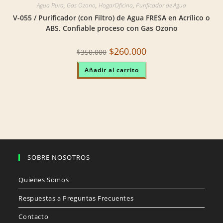
Agua Pura
,
Gas Ozono
,
HogarOficina
,
Purificador de Agua
V-055 / Purificador (con Filtro) de Agua FRESA en Acrílico o
ABS. Confiable proceso con Gas Ozono
Original
Current
$
260.000
$
350.000
price
price
was:
is:
Añadir al carrito
$350.000.
$260.000.
SOBRE NOSOTROS
Quienes Somos
Respuestas a Preguntas Frecuentes
Contacto