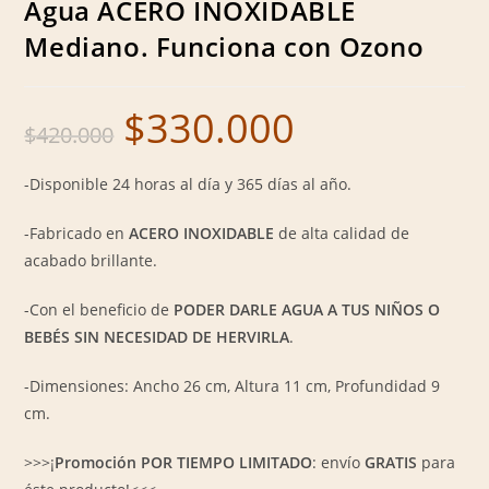
Agua ACERO INOXIDABLE
Mediano. Funciona con Ozono
$
330.000
Original
Current
$
420.000
price
price
was:
is:
$420.000.
$330.000.
-Disponible 24 horas al día y 365 días al año.
-Fabricado en
ACERO INOXIDABLE
de alta calidad de
acabado brillante.
-Con el beneficio de
PODER DARLE AGUA A TUS NIÑOS O
BEBÉS SIN NECESIDAD DE HERVIRLA
.
-Dimensiones: Ancho 26 cm, Altura 11 cm, Profundidad 9
cm.
>>>¡
Promoción POR TIEMPO LIMITADO
: envío
GRATIS
para