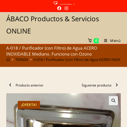
Saltar
Lista de deseos -
0
al
ÁBACO Productos & Servicios
contenido
ONLINE
Menú
0
A-018 / Purificador (con Filtro) de Agua ACERO
INOXIDABLE Mediano. Funciona con Ozono
>
TIENDA
>
A-018 / Purificador (con Filtro) de Agua ACERO INOXI
Producto anterior
Siguiente producto
¡OFERTA!