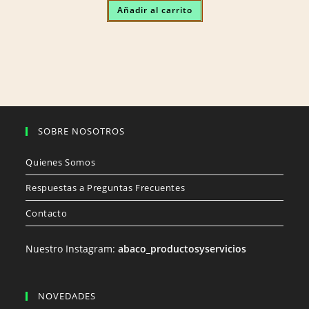
was:
is:
Añadir al carrito
$350.000.
$260.000.
SOBRE NOSOTROS
Quienes Somos
Respuestas a Preguntas Frecuentes
Contacto
Nuestro Instagram:
abaco_productosyservicios
NOVEDADES