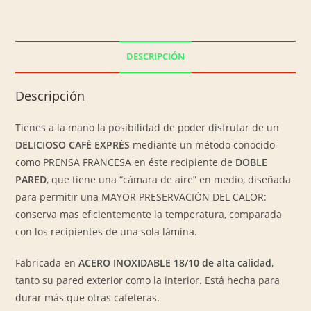
Cafetera
PRENSA
FRANCESA
de
DESCRIPCIÓN
Acero
Inoxidable
Descripción
18/10
de
Tienes a la mano la posibilidad de poder disfrutar de un
DOBLE
DELICIOSO CAFÉ EXPRÉS
mediante un método conocido
PARED
como PRENSA FRANCESA en éste recipiente de
DOBLE
-
PARED
, que tiene una “cámara de aire” en medio, diseñada
17
para permitir una MAYOR PRESERVACIÓN DEL CALOR:
Oz
conserva mas eficientemente la temperatura, comparada
/
con los recipientes de una sola lámina.
500
ml
Fabricada en
ACERO INOXIDABLE 18/10 de alta calidad
,
cantidad
tanto su pared exterior como la interior. Está hecha para
durar más que otras cafeteras.