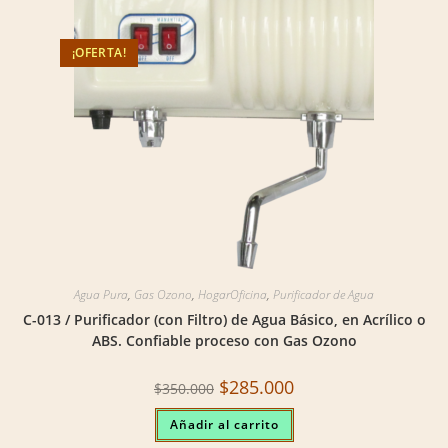
¡OFERTA!
Agua Pura
,
Gas Ozono
,
HogarOficina
,
Purificador de Agua
C-013 / Purificador (con Filtro) de Agua Básico, en Acrílico o
ABS. Confiable proceso con Gas Ozono
Original
Current
$
285.000
$
350.000
price
price
was:
is:
Añadir al carrito
$350.000.
$285.000.