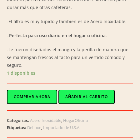
durar más que otras cafeteras.
-El filtro es muy tupido y también es de Acero Inoxidable.
–
Perfecta para uso diario en el hogar u oficina
.
-Le fueron diseñados el mango y la perilla de manera que
se mantengan frescos al tacto para un vertido cómodo y
seguro.
1 disponibles
A-
COMPRAR AHORA
AÑADIR AL CARRITO
0517
/
CAFÉ
Categorías:
Acero Inoxidable
,
HogarOficina
EXPRÉS
Etiquetas:
DeLuxe
,
Importado de U.S.A.
en