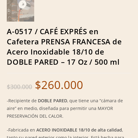
A-0517 / CAFÉ EXPRÉS en
Cafetera PRENSA FRANCESA de
Acero Inoxidable 18/10 de
DOBLE PARED – 17 Oz / 500 ml
$
260.000
Original
Current
$
300.000
price
price
was:
is:
$300.000.
$260.000.
-Recipiente de
DOBLE PARED
, que tiene una “cámara de
aire” en medio, diseñada para permitir una MAYOR
PRESERVACIÓN DEL CALOR.
-Fabricada en
ACERO INOXIDABLE 18/10 de alta calidad
,
tanto su pared exterior como la interior. Está hecha para