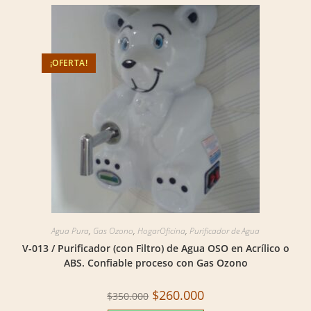
¡OFERTA!
Agua Pura
,
Gas Ozono
,
HogarOficina
,
Purificador de Agua
V-013 / Purificador (con Filtro) de Agua OSO en Acrílico o
ABS. Confiable proceso con Gas Ozono
Original
Current
$
260.000
$
350.000
price
price