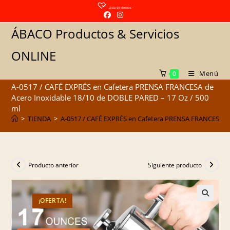
Saltar
Lista de deseos -
al
ÁBACO Productos & Servicios
contenido
ONLINE
Menú
0
A-0517 / CAFÉ EXPRÉS en Cafetera PRENSA FRANCESA de
Acero Inoxidable 18/10 de DOBLE PARED – 17 Oz / 500
ml
>
TIENDA
>
A-0517 / CAFÉ EXPRÉS en Cafetera PRENSA FRANCESA de
Producto anterior
Siguiente producto
¡OFERTA!