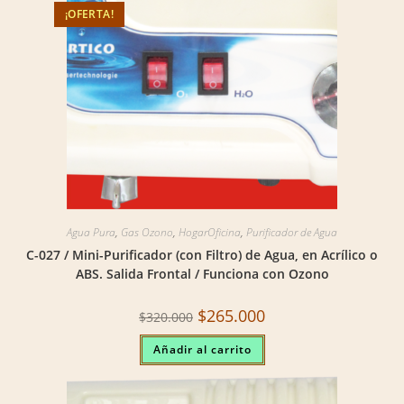
¡OFERTA!
Agua Pura
,
Gas Ozono
,
HogarOficina
,
Purificador de Agua
C-027 / Mini-Purificador (con Filtro) de Agua, en Acrílico o
ABS. Salida Frontal / Funciona con Ozono
Original
Current
$
265.000
$
320.000
price
price
was:
is:
Añadir al carrito
$320.000.
$265.000.