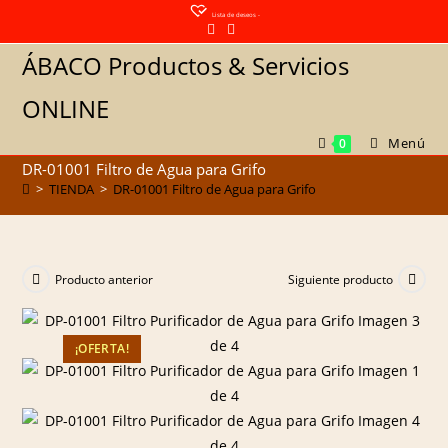
Saltar
Lista de deseos -
al
ÁBACO Productos & Servicios
contenido
ONLINE
Menú
0
DR-01001 Filtro de Agua para Grifo
>
TIENDA
>
DR-01001 Filtro de Agua para Grifo
Producto anterior
Siguiente producto
¡OFERTA!