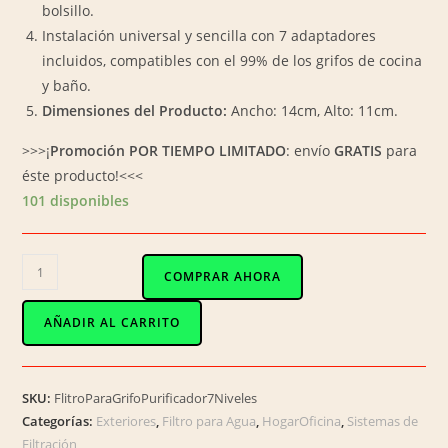
bolsillo.
Instalación universal y sencilla con 7 adaptadores
incluidos, compatibles con el 99% de los grifos de cocina
y baño.
Dimensiones del Producto:
Ancho:
14cm, Alto: 11cm
.
>>>¡
Promoción POR TIEMPO LIMITADO
: envío
GRATIS
para
éste producto!<<<
101 disponibles
DR-
COMPRAR AHORA
01001
Filtro
AÑADIR AL CARRITO
de
Agua
para
SKU:
FlitroParaGrifoPurificador7Niveles
Grifo
Categorías:
Exteriores
,
Filtro para Agua
,
HogarOficina
,
Sistemas de
cantidad
Filtración