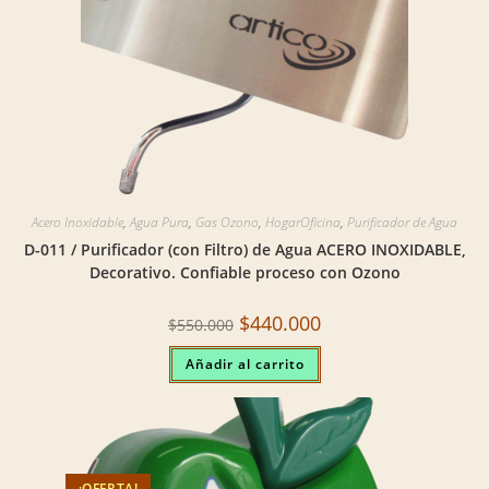
Acero Inoxidable
,
Agua Pura
,
Gas Ozono
,
HogarOficina
,
Purificador de Agua
D-011 / Purificador (con Filtro) de Agua ACERO INOXIDABLE,
Decorativo. Confiable proceso con Ozono
Original
Current
$
440.000
$
550.000
price
price
was:
is:
Añadir al carrito
$550.000.
$440.000.
¡OFERTA!