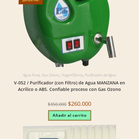
Agua Pura
,
Gas Ozono
,
HogarOficina
,
Purificador de Agua
V-052 / Purificador (con Filtro) de Agua MANZANA en
Acrílico o ABS. Confiable proceso con Gas Ozono
Original
Current
$
260.000
$
350.000
price
price
was:
is:
Añadir al carrito
$350.000.
$260.000.