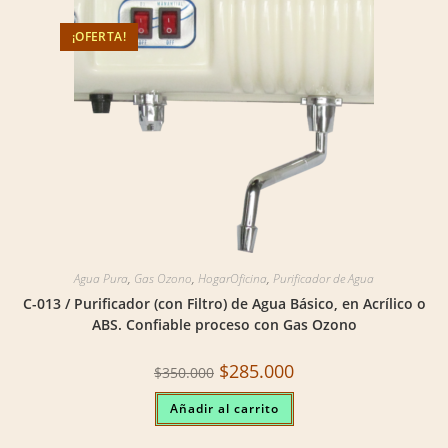
¡OFERTA!
Agua Pura
,
Gas Ozono
,
HogarOficina
,
Purificador de Agua
C-013 / Purificador (con Filtro) de Agua Básico, en Acrílico o
ABS. Confiable proceso con Gas Ozono
Original
Current
$
285.000
$
350.000
price
price
was:
is:
Añadir al carrito
$350.000.
$285.000.