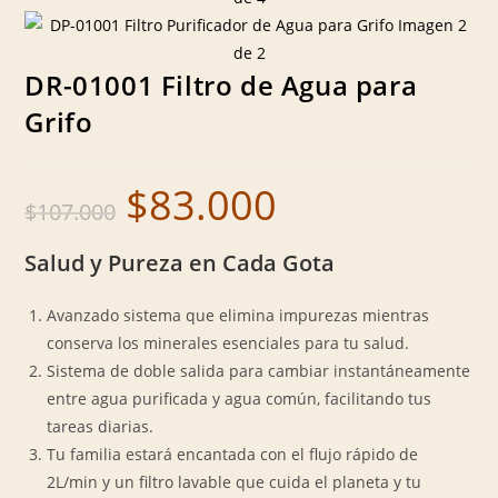
DR-01001 Filtro de Agua para
Grifo
$
83.000
Original
Current
$
107.000
price
price
was:
is:
$107.000.
$83.000.
Salud y Pureza en Cada Gota
Avanzado sistema que elimina impurezas mientras
conserva los minerales esenciales para tu salud.
Sistema de doble salida para cambiar instantáneamente
entre agua purificada y agua común, facilitando tus
tareas diarias.
Tu familia estará encantada con el flujo rápido de
2L/min
y un filtro lavable que cuida el planeta y tu